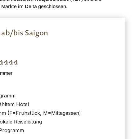
ärkte im Delta geschlossen.
, ab/bis Saigon
Zimmer
ogramm
ähltem Hotel
amm (F=Frühstück, M=Mittagessen)
okale Reiseleitung
ß Programm