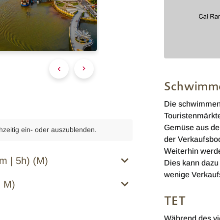
Schwimme
Die schwimmend
Touristenmärkt
Gemüse aus dem
chzeitig ein- oder auszublenden.
der Verkaufsboo
Weiterhin werd
m | 5h) (M)
Dies kann dazu 
wenige Verkaufs
, M)
TET
Während des vi