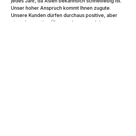
jedes Jahr, da Asien bekanntlich schnelllebig ist.
Unser hoher Anspruch kommt Ihnen zugute.
Unsere Kunden dürfen durchaus positive, aber
niemals negative Überraschungen erleben.
BOUTIQUE
Dafür ist tourasia bekannt. Kleine, feine und
charmante Hotels mit Lokalkolorit. Hier kümmert
sich der Besitzer meist noch selbst um den Gast.
Die herzliche und sehr persönliche Atmosphäre
dieser Häuser wird Sie begeistern.
DESIGN
Jung und trendy. Besondere, aussergewöhnliche
und «coole» Hotels mit Stil. Kühn minimalistische
Architektur und moderne Interpretationen der
asiatischen Philosophie vereinen sich in diesen
aussergewöhnlichen Hotels.
COLONIAL