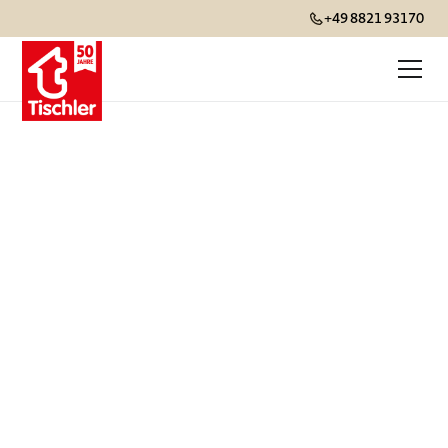
+49 8821 93170
tourasia setzt
Massstäbe
In vielen Ländern entsprechen die
Hotelklassifizierungen nicht unseren