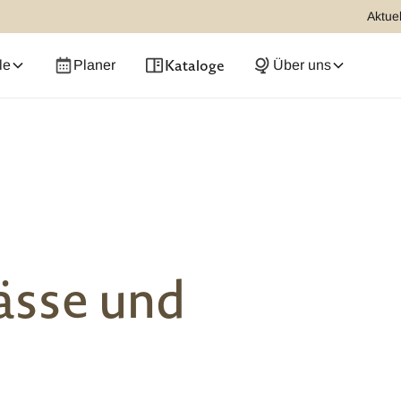
Aktuel
Kataloge
le
Planer
Über uns
ässe und