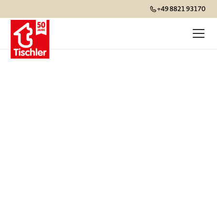
+49 8821 93170
Tischler-Vorteile
Mit Tischler Reisen genießen Sie eine
individuell geplante Privatreise mit
persönlicher Beratung, weltweiten