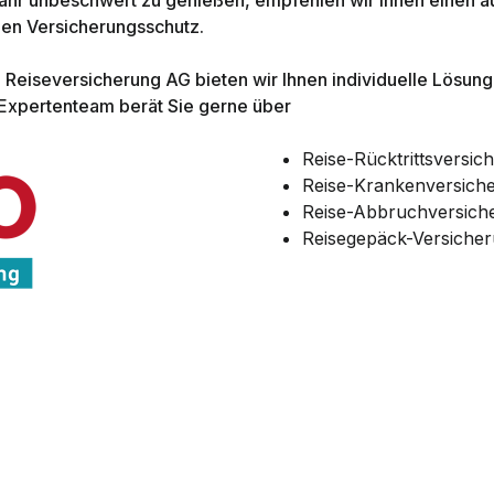
nen Versicherungsschutz.
Reiseversicherung AG bieten wir Ihnen individuelle Lösunge
Expertenteam berät Sie gerne über
Reise-Rücktrittsversic
Reise-Krankenversich
Reise-Abbruchversich
Reisegepäck-Versiche
 passt
bote der ERGO Reiseversicherung AG.