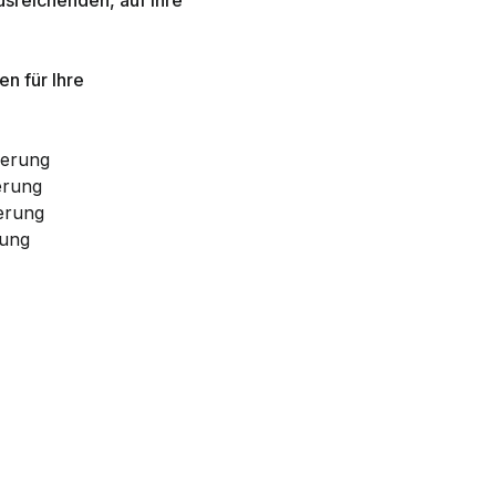
n für Ihre
herung
erung
erung
rung