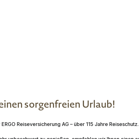
einen sorgenfreien Urlaub!
 ERGO Reiseversicherung AG – über 115 Jahre Reiseschutz.
Jahr unbeschwert zu genießen, empfehlen wir Ihnen einen a