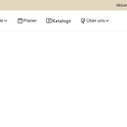
Aktuel
Kataloge
le
Planer
Über uns
ung
schler Reisen