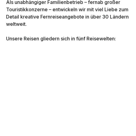
Als unabhängiger Familienbetrieb – fernab großer
Touristikkonzerne – entwickeln wir mit viel Liebe zum
Detail kreative Fernreiseangebote in über 30 Ländern
weltweit.
Unsere Reisen gliedern sich in fünf Reisewelten:
Asien
Fernost
Indischer Ozean
Indischer Subkontinent
Orient
Jede dieser Regionen steht für besondere Kulturen,
faszinierende Landschaften und vielfältige
Reiseerlebnisse.
Mit Leidenschaft geplant – persönlich