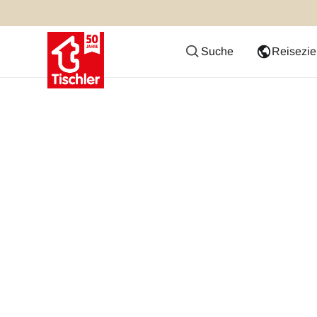
Suche
Reisezie
#TischlerTeam