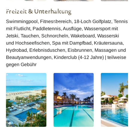
Waldorf Astoria Ras
Waldorf Astoria Ras
Waldorf Astoria 
Freizeit & Unterhaltung
Al Khaimah
Al Khaimah
Al Khaimah Seaf
Restaurant und Pool
Restaurant
Swimmingpool, Fitnessbereich, 18-Loch Golfplatz, Tennis
Bar
mit Flutlicht, Paddletennis, Ausflüge, Wassersport mit
Jetski, Tauchen, Schnorcheln, Wakeboard, Wasserski
und Hochseefischen, Spa mit Dampfbad, Kräutersauna,
Hydrobad, Erlebnisduschen, Eisbrunnen, Massagen und
Beautyanwendungen, Kinderclub (4-12 Jahre) | teilweise
gegen Gebühr