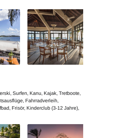
s
The Residence Mauritius
The Residence Ma
Restaurant
Plantation
ski, Surfen, Kanu, Kajak, Tretboote,
sausflüge, Fahrradverleih,
ad, Frisör, Kinderclub (3-12 Jahre),