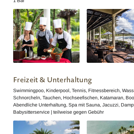
1 Bar
The Residence Mauritius
The Residence Mauritiu
Freizeit & Unterhaltung
Swimmingpoo, Kinderpool, Tennis, Fitnessbereich, Wasser
Schnorcheln, Tauchen, Hochseefischen, Katamaran, Boot
Abendliche Unterhaltung, Spa mit Sauna, Jacuzzi, Dampfb
Babysitterservice | teilweise gegen Gebühr