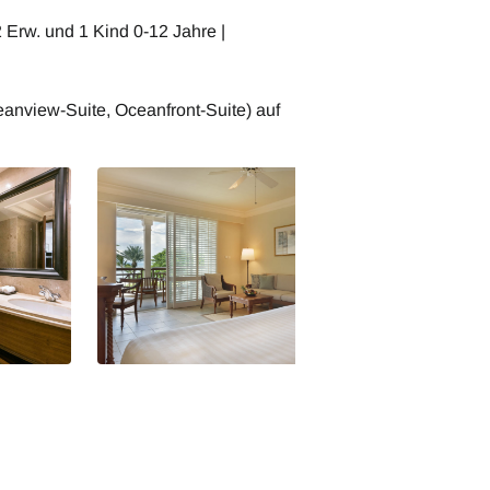
2 Erw. und 1 Kind 0-12 Jahre |
anview-Suite, Oceanfront-Suite) auf
s
The Residence Mauritius Ocean
The Residence Ma
Front
Zimmer