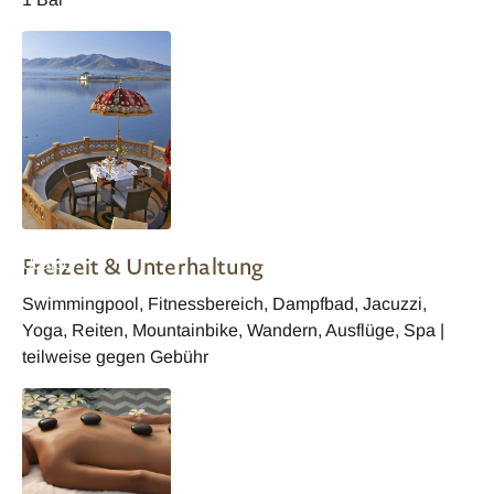
The Leela Palace
Freizeit & Unterhaltung
Udaipur
Swimmingpool, Fitnessbereich, Dampfbad, Jacuzzi,
Yoga, Reiten, Mountainbike, Wandern, Ausflüge, Spa |
teilweise gegen Gebühr