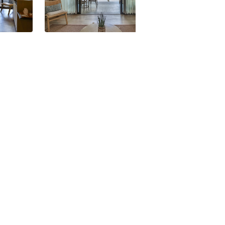
lawan
Philippinen Seda Lio Palawan
Philippinen Seda
mer
Suite
Suite