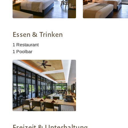
Philippinen Seda Lio Palawan
Philippinen Seda Lio Pa
Deluxe Garden Zimmer
Deluxe Twin Forest Zim
Essen & Trinken
1 Restaurant
1 Poolbar
Philippinen Seda Lio Palawan
Restaurant Misto Interior
Freizeit & Unterhaltung