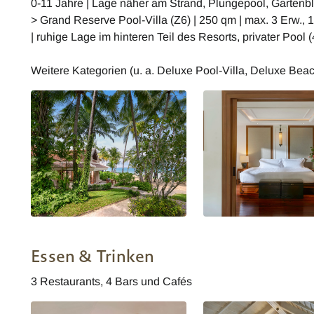
0-11 Jahre | Lage näher am Strand, Plungepool, Gartenbl
> Grand Reserve Pool-Villa (Z6) | 250 qm | max. 3 Erw., 1
| ruhige Lage im hinteren Teil des Resorts, privater Pool 
Weitere Kategorien (u. a. Deluxe Pool-Villa, Deluxe Beach
Santiburi Maenam Samui Deluxe
Thailand Santiburi Koh S
Beachfront Villa
Deluxe Garden Villa Plu
Essen & Trinken
3 Restaurants, 4 Bars und Cafés