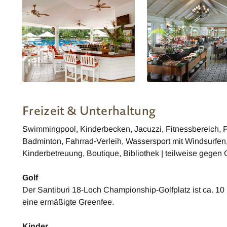
Thailand Santiburi Koh Samui -
Thailand Santiburi Koh S
Pool Bar
Restaurant Vimanmek
Freizeit & Unterhaltung
Swimmingpool, Kinderbecken, Jacuzzi, Fitnessbereich, Pe
Badminton, Fahrrad-Verleih, Wassersport mit Windsurfen,
Kinderbetreuung, Boutique, Bibliothek | teilweise gegen
Golf
Der Santiburi 18-Loch Championship-Golfplatz ist ca. 10 
eine ermäßigte Greenfee.
Kinder