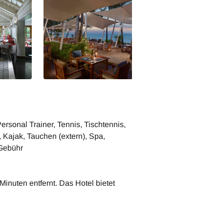
amui -
Thailand Santiburi Koh Samui -
Thailand Santibu
The Beach House
Beach House Res
rsonal Trainer, Tennis, Tischtennis,
 Kajak, Tauchen (extern), Spa,
 Gebühr
Minuten entfernt. Das Hotel bietet