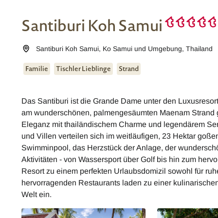
Santiburi Koh Samui
Santiburi Koh Samui
,
Ko Samui und Umgebung
,
Thailand
Familie
Tischler Lieblinge
Strand
Das Santiburi ist die Grande Dame unter den Luxusresort
am wunderschönen, palmengesäumten Maenam Strand gel
Eleganz mit thailändischem Charme und legendärem Servi
und Villen verteilen sich im weitläufigen, 23 Hektar goß
Swimminpool, das Herzstück der Anlage, der wunderschö
Aktivitäten - von Wassersport über Golf bis hin zum her
Resort zu einem perfekten Urlaubsdomizil sowohl für ru
hervorragenden Restaurants laden zu einer kulinarische
Welt ein.