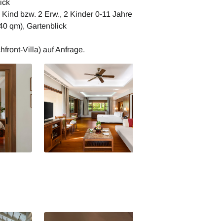
ick
 Kind bzw. 2 Erw., 2 Kinder 0-11 Jahre
(40 qm), Gartenblick
front-Villa) auf Anfrage.
amui -
Thailand Santiburi Koh Samui -
Thailand Santibur
nge Pool
Deluxe Garden Villa
Deluxe Garden Vil