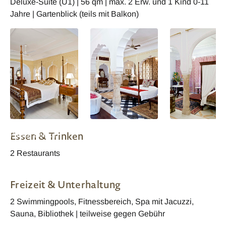
Deluxe-Suite (U1) | 56 qm | max. 2 Erw. und 1 Kind 0-11
Jahre | Gartenblick (teils mit Balkon)
Indien Samode
Indien Samode
Indien Samode
Essen & Trinken
Palace Deluxe
Palace Royal Suite
Palace Wohnbeis
2 Restaurants
Freizeit & Unterhaltung
2 Swimmingpools, Fitnessbereich, Spa mit Jacuzzi,
Sauna, Bibliothek | teilweise gegen Gebühr