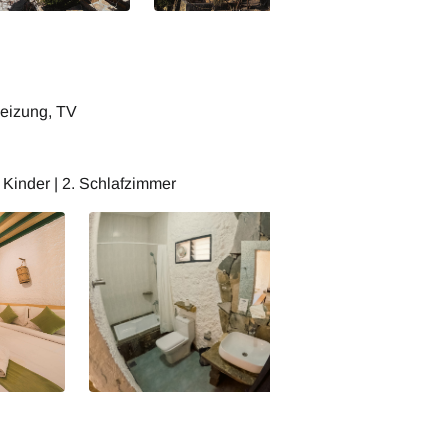
Heizung, TV
 Kinder | 2. Schlafzimmer
ome -
Sama Wakan Heritage Home -
Standard Zimmer