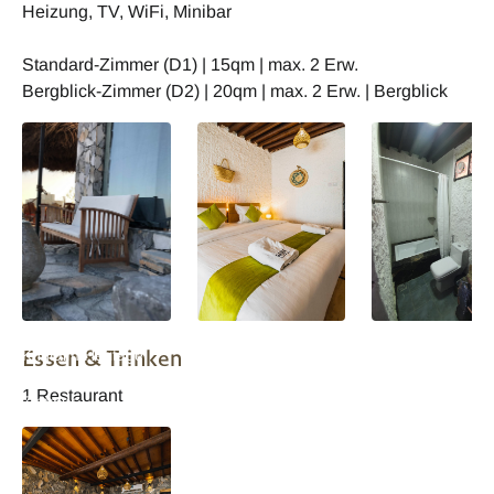
Heizung, TV, WiFi, Minibar
Standard-Zimmer (D1) | 15qm | max. 2 Erw.
Bergblick-Zimmer (D2) | 20qm | max. 2 Erw. | Bergblick
Oman SAMA Al
Oman SAMA Al
Oman SAMA Al
Essen & Trinken
Khutaim Heritage
Khutaim Heritage
Khutaim Heritage
Home - Bergblick
Home - Bergblick
Home - Bergblick
1 Restaurant
Zimmer
Zimmer
Zimmer