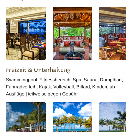
Vietnam Salinda
Vietnam Salinda
Vietnam Salinda
Freizeit & Unterhaltung
Resort Phu Quoc
Resort Phu Quoc
Resort Phu Quoc
Island Restaurant
Island Restaurant
Island Restauran
Swimmingpool, Fitnessbereich, Spa, Sauna, Dampfbad,
Fahrradverleih, Kajak, Volleyball, Billard, Kinderclub
Ausflüge | teilweise gegen Gebühr