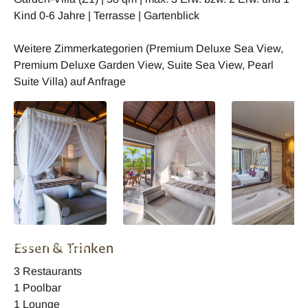
Kind 0-6 Jahre | Terrasse | Gartenblick
Weitere Zimmerkategorien (Premium Deluxe Sea View,
Premium Deluxe Garden View, Suite Sea View, Pearl
Suite Villa) auf Anfrage
Vietnam Salinda
Vietnam Salinda
Vietnam Salinda
Essen & Trinken
Resort Phu Quoc
Resort Phu Quoc
Resort Phu Quoc
Island Suite
Island Suite
Island Suite
3 Restaurants
Meerblick Villa
Meerblick Villa
1 Poolbar
1 Lounge