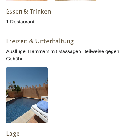
Marokko Riad
Marokko Riad
Essen & Trinken
Yacout
Yacout Suite
1 Restaurant
Freizeit & Unterhaltung
Ausflüge, Hammam mit Massagen | teilweise gegen
Gebühr
Lage