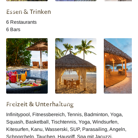
Malediven Reethi
Malediven Reethi
Malediven Reethi
Essen & Trinken
Faru Resort
Faru Resort
Faru Resort Bea
Villa
6 Restaurants
6 Bars
Malediven Reethi
Malediven Reethi
Malediven Reethi
Freizeit & Unterhaltung
Faru
Faru Resort
Faru Resort Bar
Infinitypool, Fitnessbereich, Tennis, Badminton, Yoga,
Squash, Basketball, Tischtennis, Yoga, Windsurfen,
Kitesurfen, Kanu, Wasserski, SUP, Parasailing, Angeln,
Schnorcheln, Tauchen, Hausriff, Spa mit Jacuzzi,