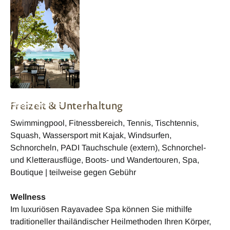
Krabi, Rayavadee
Freizeit & Unterhaltung
Restaurant The
Grotto
Swimmingpool, Fitnessbereich, Tennis, Tischtennis,
Squash, Wassersport mit Kajak, Windsurfen,
Schnorcheln, PADI Tauchschule (extern), Schnorchel-
und Kletterausflüge, Boots- und Wandertouren, Spa,
Boutique | teilweise gegen Gebühr
Wellness
Im luxuriösen Rayavadee Spa können Sie mithilfe
traditioneller thailändischer Heilmethoden Ihren Körper,