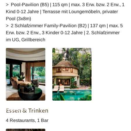
> Pool-Pavilion (B5) | 115 qm | max. 3 Erw. bzw. 2 Erw., 1
Kind 0-12 Jahre | Terrasse mit Loungemöbeln, privater
Pool (3x8m)
> 2 Schlafzimmer Family-Pavilion (B2) | 137 qm | max. 5
Erw. bzw. 2 Erw., 3 Kinder 0-12 Jahre | 2. Schlafzimmer
im UG, Grillbereich
Krabi, Rayavadee
Krabi, Rayavadee
Essen & Trinken
Pool-Pavillon
Pool-Pavillon
4 Restaurants, 1 Bar