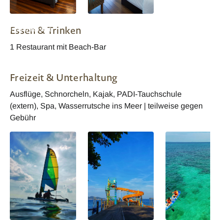
Malaysia Rawa
Malaysia Rawa
Essen & Trinken
Island Resort
Island Resort -
Wasser Bungalow
1 Restaurant mit Beach-Bar
Freizeit & Unterhaltung
Ausflüge, Schnorcheln, Kajak, PADI-Tauchschule
(extern), Spa, Wasserrutsche ins Meer | teilweise gegen
Gebühr