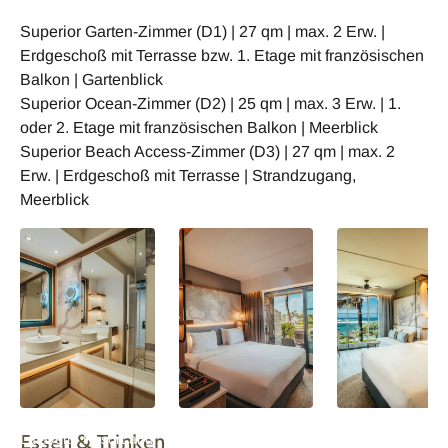
Superior Garten-Zimmer (D1) | 27 qm | max. 2 Erw. |
Erdgeschoß mit Terrasse bzw. 1. Etage mit französischen
Balkon | Gartenblick
Superior Ocean-Zimmer (D2) | 25 qm | max. 3 Erw. | 1.
oder 2. Etage mit französischen Balkon | Meerblick
Superior Beach Access-Zimmer (D3) | 27 qm | max. 2
Erw. | Erdgeschoß mit Terrasse | Strandzugang,
Meerblick
Radisson Blu Poste
Radisson Blu Poste
Radisson Blu Pos
Essen & Trinken
Lafayette Resort and
Lafayette Resort and
Lafayette Resort