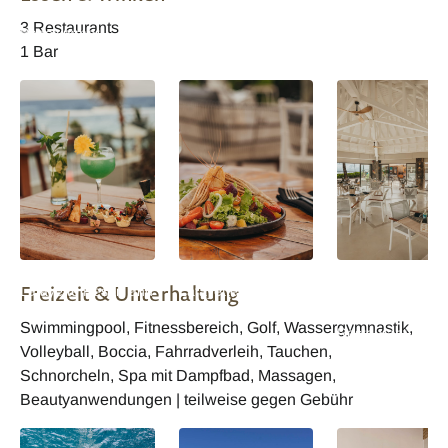
Spa Superior
Spa Superior Beach
Spa Superior
3 Restaurants
Badezimmer
Access Zimmer
Beachfront Zimm
1 Bar
Radisson Blu Poste
Radisson Blu Poste
Radisson Blu Pos
Freizeit & Unterhaltung
Lafayette Resort and
Lafayette Resort and
Lafayette Resort
Spa
Spa
Spa Aqua Beach
Swimmingpool, Fitnessbereich, Golf, Wassergymnastik,
Restaurant
Volleyball, Boccia, Fahrradverleih, Tauchen,
Schnorcheln, Spa mit Dampfbad, Massagen,
Beautyanwendungen | teilweise gegen Gebühr