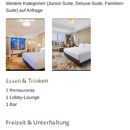
Weitere Kategorien (Junior-Suite, Deluxe-Suite, Familien-
Suite) auf Anfrage
China Shanghai
China Shanghai
Essen & Trinken
Radisson Blu New
Radisson Blu New
World -
World -
2 Restaurants
Wohnbeispiel
Wohnbeispiel
1 Lobby-Lounge
1 Bar
Freizeit & Unterhaltung