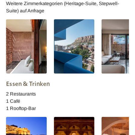
Weitere Zimmerkategorien (Heritage-Suite, Stepwell-
Suite) auf Anfrage
Indien Raas Jodhpur
Indien Raas Jodhpur
Indien Raas Jod
Essen & Trinken
- Duplex Suite
- Luxury Zimmer
2 Restaurants
1 Café
1 Rooftop-Bar