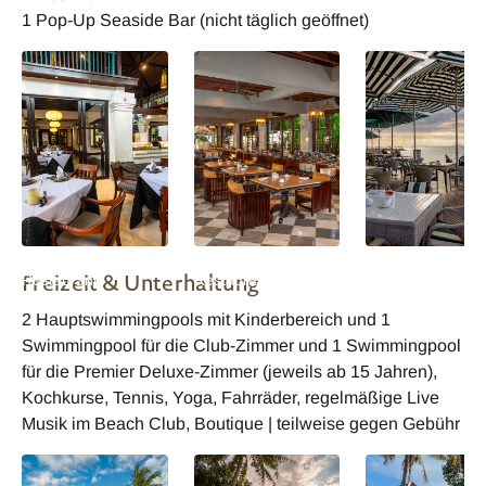
1 Pop-Up Seaside Bar (nicht täglich geöffnet)
Puri Santrian
Puri Santrian
Puri Santrian
Freizeit & Unterhaltung
Restaurant
Restaurant
Restaurant
2 Hauptswimmingpools mit Kinderbereich und 1
Swimmingpool für die Club-Zimmer und 1 Swimmingpool
für die Premier Deluxe-Zimmer (jeweils ab 15 Jahren),
Kochkurse, Tennis, Yoga, Fahrräder, regelmäßige Live
Musik im Beach Club, Boutique | teilweise gegen Gebühr