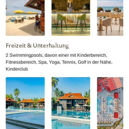
Chill at Kelapa Bar
Langkawi Pelangi
Langkawi Pelang
Freizeit & Unterhaltung
Beach Resort
Beach Resort
Pelangi Grill
Pelangi Grill
2 Swimmingpools, davon einer mit Kinderbereich,
Fitnessbereich, Spa, Yoga, Tennis, Golf in der Nähe,
Kinderclub