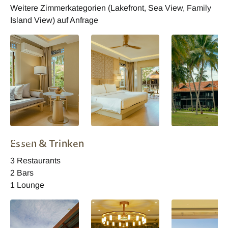
Weitere Zimmerkategorien (Lakefront, Sea View, Family
Island View) auf Anfrage
Garden Terrace
Garden Terrace
Island View Zim
Essen & Trinken
Zimmer
Zimmer
3 Restaurants
2 Bars
1 Lounge