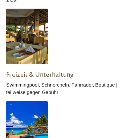
Seychellen Patatran
Freizeit & Unterhaltung
Village Hotel
Restaurant
Swimmingpool, Schnorcheln, Fahrräder, Boutique |
teilweise gegen Gebühr