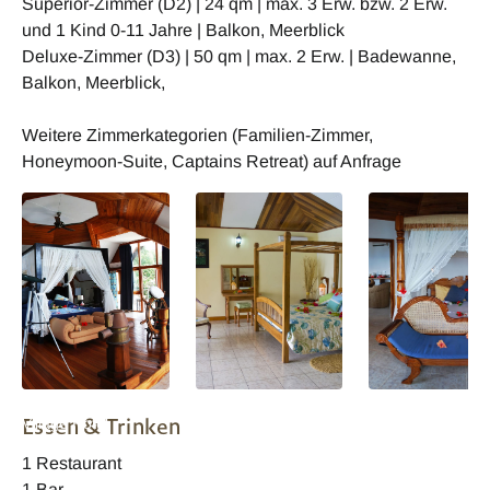
Superior-Zimmer (D2) | 24 qm | max. 3 Erw. bzw. 2 Erw.
und 1 Kind 0-11 Jahre | Balkon, Meerblick
Deluxe-Zimmer (D3) | 50 qm | max. 2 Erw. | Badewanne,
Balkon, Meerblick,
Weitere Zimmerkategorien (Familien-Zimmer,
Honeymoon-Suite, Captains Retreat) auf Anfrage
Seychellen Patatran
Seychellen Patatran
Seychellen Patat
Essen & Trinken
Village Hotel
Village Hotel Deluxe
Village Hotel
Honeymooners
1 Restaurant
Zimmer
1 Bar