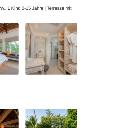
w., 1 Kind 0-15 Jahre | Terrasse mit
luxe
Seaview Plunge Pool Deluxe
Seaview Pool Vill
Studio