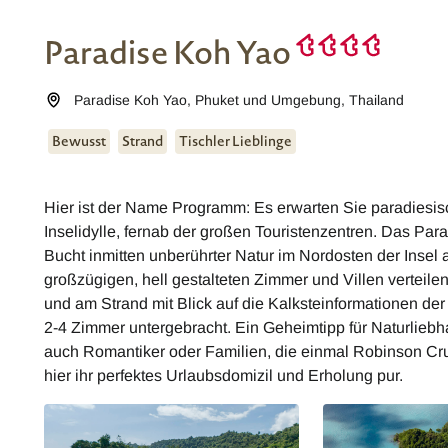
Paradise Koh Yao
Paradise Koh Yao
,
Phuket und Umgebung
,
Thailand
Bewusst
Strand
Tischler Lieblinge
Hier ist der Name Programm: Es erwarten Sie paradiesisc
Inselidylle, fernab der großen Touristenzentren. Das Par
Bucht inmitten unberührter Natur im Nordosten der Insel
großzügigen, hell gestalteten Zimmer und Villen verteile
und am Strand mit Blick auf die Kalksteinformationen d
2-4 Zimmer untergebracht. Ein Geheimtipp für Naturlieb
auch Romantiker oder Familien, die einmal Robinson Cr
hier ihr perfektes Urlaubsdomizil und Erholung pur.