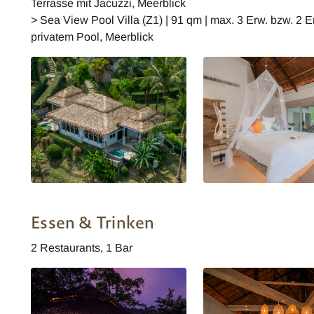
Terrasse mit Jacuzzi, Meerblick
> Sea View Pool Villa (Z1) | 91 qm | max. 3 Erw. bzw. 2 Er
privatem Pool, Meerblick
Seaview Plunge Pool Deluxe
Seaview Plunge Pool De
Studio
Studio
Essen & Trinken
2 Restaurants, 1 Bar