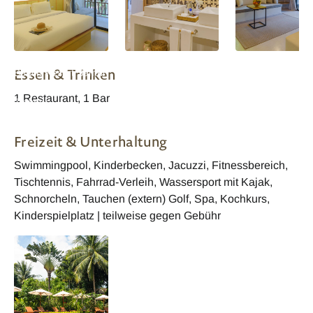
Thailand Paradise
Thailand Paradise
Thailand Paradis
Essen & Trinken
Beach Resort Samui
Beach Resort Suite
Beach Resort Sui
Grand Deluxe
Badezimmer
Wohnzimmer
1 Restaurant, 1 Bar
Zimmer
Freizeit & Unterhaltung
Swimmingpool, Kinderbecken, Jacuzzi, Fitnessbereich,
Tischtennis, Fahrrad-Verleih, Wassersport mit Kajak,
Schnorcheln, Tauchen (extern) Golf, Spa, Kochkurs,
Kinderspielplatz | teilweise gegen Gebühr