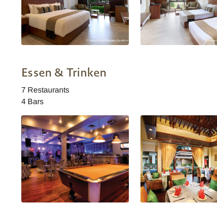
Singapur Nirwana Resort Hotel
Singapur Nirwana Resort
Bintan Deluxe Zimmer
Bintan Deluxe Zimmer
Essen & Trinken
7 Restaurants
4 Bars
Singapur Nirwana Resort Hotel Bar
Singapur Nirwana Resort