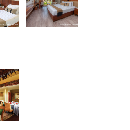
 Hotel
Singapur Nirwana Resort Hotel
Bintan Premier Zimmer
 Hotel