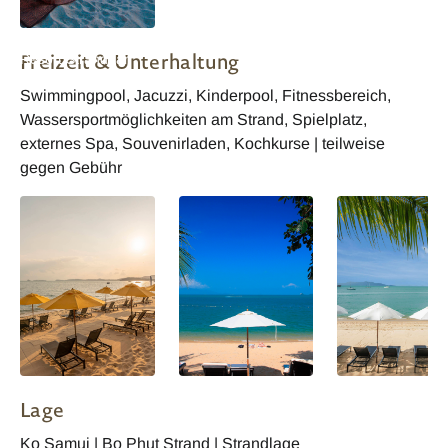
Thailand Peace
Freizeit & Unterhaltung
Resort Strandbar
Swimmingpool, Jacuzzi, Kinderpool, Fitnessbereich,
Wassersportmöglichkeiten am Strand, Spielplatz,
externes Spa, Souvenirladen, Kochkurse | teilweise
gegen Gebühr
Lage
Ko Samui | Bo Phut Strand | Strandlage