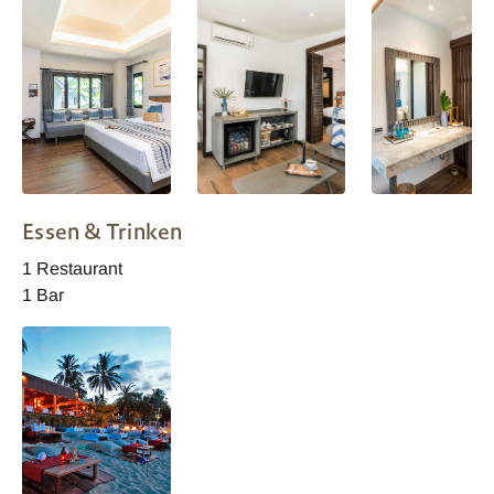
Peace Samui
Thailand Peace
Thailand Peace
Essen & Trinken
Resort 2 Bedroom
Resort Deluxe
Seabreeze Villa
Bungalow
1 Restaurant
1 Bar