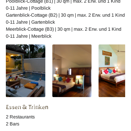
Poolblick-Cottage (B1) | 30 qm | max. 2 Erw. und 1 Kind
0-11 Jahre | Poolblick
Gartenblick-Cottage (B2) | 30 qm | max. 2 Erw. und 1 Kind
0-11 Jahre | Gartenblick
Meerblick-Cottage (B3) | 30 qm | max. 2 Erw. und 1 Kind
0-11 Jahre | Meerblick
Indien Neeleshwar
Indien Neeleshwar
Indien Neeleshw
Essen & Trinken
Hermitage Bungalow
Hermitage
Hermitage
Wohnbeispiel
Wohnbeispiel
2 Restaurants
2 Bars