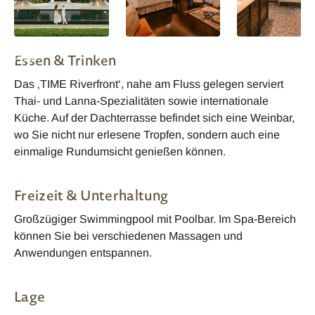
Deluxe Suiten mit
Lanna Corner Suite
Lanna Corner Sui
Essen & Trinken
Pool
Bad
Das ‚TIME Riverfront‘, nahe am Fluss gelegen serviert
Thai- und Lanna-Spezialitäten sowie internationale
Küche. Auf der Dachterrasse befindet sich eine Weinbar,
wo Sie nicht nur erlesene Tropfen, sondern auch eine
einmalige Rundumsicht genießen können.
Freizeit & Unterhaltung
Großzügiger Swimmingpool mit Poolbar. Im Spa-Bereich
können Sie bei verschiedenen Massagen und
Anwendungen entspannen.
Lage