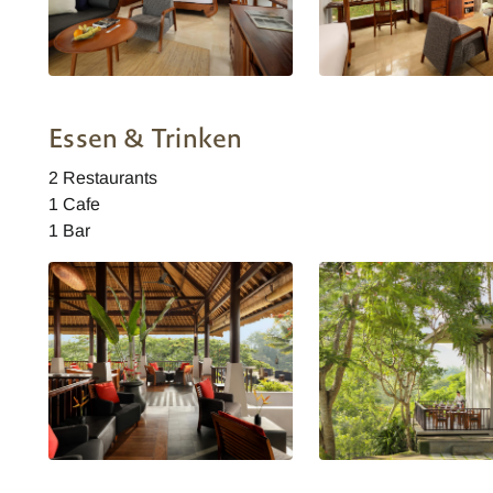
Maya Ubud Resort and Spa -
Maya Ubud Resort and S
Heavenly Jacuzzi Villa
Heavenly Pool Villa
Essen & Trinken
2 Restaurants
1 Cafe
1 Bar
Maya Ubud Resort and Spa Bar
Maya Ubud Resort and 