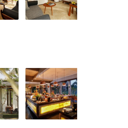
pa -
Maya Ubud Resort and Spa -
Maya Ubud Resor
Impressive Forest Suite
Heavenly Pool-Vil
Spa
Maya Ubud Resort and Spa