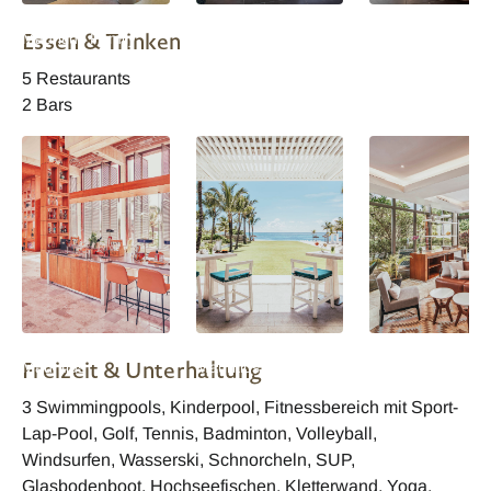
Long Beach
Long Beach
Long Beach
Essen & Trinken
Mauritius Family
Mauritius Family
Mauritius Family
Suite
Suite
Suite
5 Restaurants
2 Bars
Long Beach
Long Beach
Long Beach
Freizeit & Unterhaltung
Mauritius
Mauritius Beach Bar
Mauritius Pool
Departure Loung
3 Swimmingpools, Kinderpool, Fitnessbereich mit Sport-
Lap-Pool, Golf, Tennis, Badminton, Volleyball,
Windsurfen, Wasserski, Schnorcheln, SUP,
Glasbodenboot, Hochseefischen, Kletterwand, Yoga,