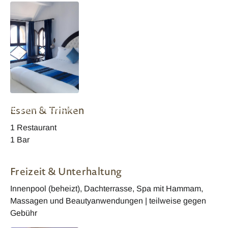
Marokko Lina Ryad
Essen & Trinken
& Spa Wohnbeispiel
1 Restaurant
1 Bar
Freizeit & Unterhaltung
Innenpool (beheizt), Dachterrasse, Spa mit Hammam,
Massagen und Beautyanwendungen | teilweise gegen
Gebühr