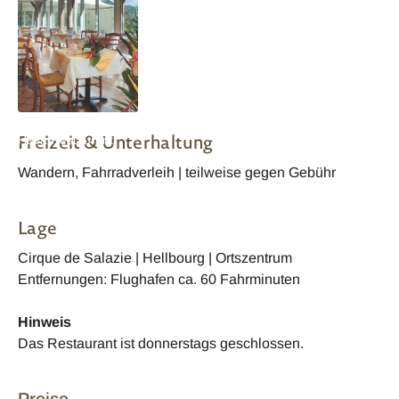
Reunion Jardin d
Freizeit & Unterhaltung
Heva Restaurant
Wandern, Fahrradverleih | teilweise gegen Gebühr
Lage
Cirque de Salazie | Hellbourg | Ortszentrum
Entfernungen: Flughafen ca. 60 Fahrminuten
Hinweis
Das Restaurant ist donnerstags geschlossen.
Preise