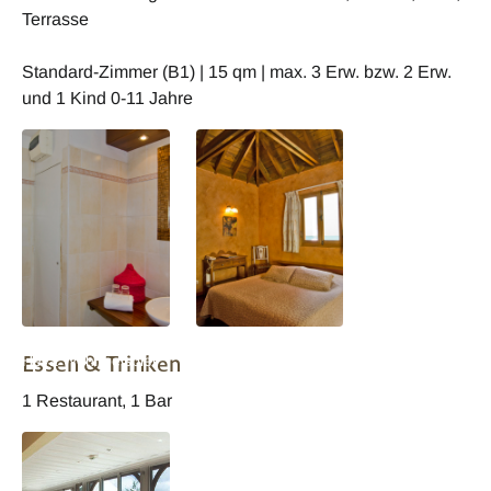
Terrasse
Standard-Zimmer (B1) | 15 qm | max. 3 Erw. bzw. 2 Erw.
und 1 Kind 0-11 Jahre
Reunion Jardin d
Reunion Jardin d
Essen & Trinken
Heva Wohnbeispiel
Heva Wohnbeispiel
1 Restaurant, 1 Bar