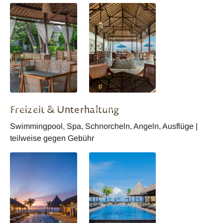
Lembongan Beach
Lembongan Beach
Freizeit & Unterhaltung
Club and Resort
Club and Resort
Restaurant
Restaurant
Swimmingpool, Spa, Schnorcheln, Angeln, Ausflüge |
teilweise gegen Gebühr