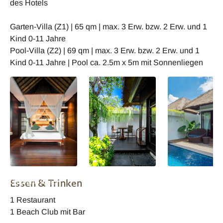
des Hotels
Garten-Villa (Z1) | 65 qm | max. 3 Erw. bzw. 2 Erw. und 1
Kind 0-11 Jahre
Pool-Villa (Z2) | 69 qm | max. 3 Erw. bzw. 2 Erw. und 1
Kind 0-11 Jahre | Pool ca. 2.5m x 5m mit Sonnenliegen
Lembongan Beach
Lembongan Beach
Lembongan Bea
Essen & Trinken
Club and Resort
Club and Resort
Club and Resort
Garten-Villa
Garten-Villa
Bedroom Pool-Vil
1 Restaurant
1 Beach Club mit Bar