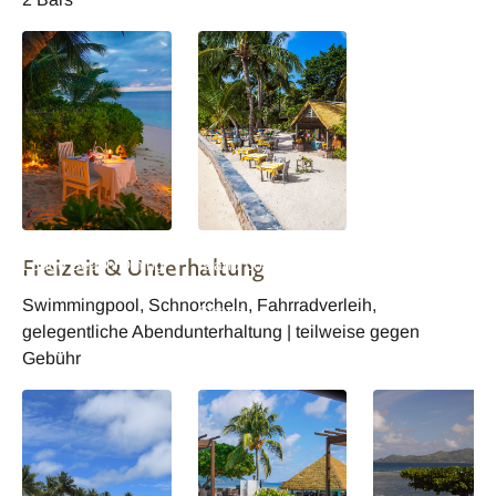
La Digue Island
Seychellen La Digue
Freizeit & Unterhaltung
Lodge Beach Dining
Island Lodge
Restaurant am
Swimmingpool, Schnorcheln, Fahrradverleih,
Strand
gelegentliche Abendunterhaltung | teilweise gegen
Gebühr