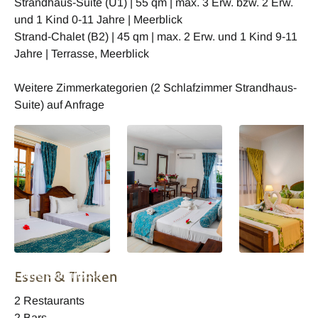
Strandhaus-Suite (U1) | 55 qm | max. 3 Erw. bzw. 2 Erw.
und 1 Kind 0-11 Jahre | Meerblick
Strand-Chalet (B2) | 45 qm | max. 2 Erw. und 1 Kind 9-11
Jahre | Terrasse, Meerblick
Weitere Zimmerkategorien (2 Schlafzimmer Strandhaus-
Suite) auf Anfrage
La Digue Island
La Digue Island
La Digue Island
Essen & Trinken
Lodge Beachhouse
Lodge Beachhouse
Lodge
Kinderzimmer
Zimmer
Gartenzimmer
2 Restaurants
2 Bars