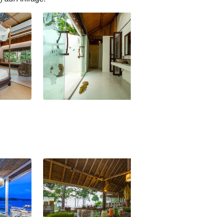
Thailand Ko Yao Yai Village by The
Thailand Ko Yao Y
Treasury Village Group Beachfront
Treasury Village
Villa
Bedroom Beachfro