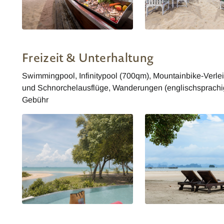
Thailand Ko Yao Yai Village by The
Thailand Ko Yao Yai Vill
Treasury Village Group
Treasury Village Group Ba
Freizeit & Unterhaltung
Swimmingpool, Infinitypool (700qm), Mountainbike-Verlei
und Schnorchelausflüge, Wanderungen (englischsprachig)
Gebühr