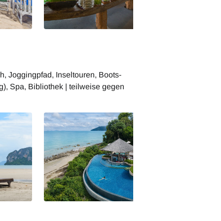
age by The
Thailand Ko Yao Yai Village by The
r & Grill
Treasury Village Group Restaurant
h, Joggingpfad, Inseltouren, Boots-
, Spa, Bibliothek | teilweise gegen