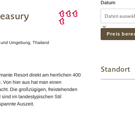
Datum
reasury
Preis ber
t und Umgebung
,
Thailand
Standort
rmante Resort direkt am herrlichen 400
. Von hier aus hat man einen
cht. Die großzügigen, freistehenden
d sind im landestypischen Stil
tspannte Auszeit.