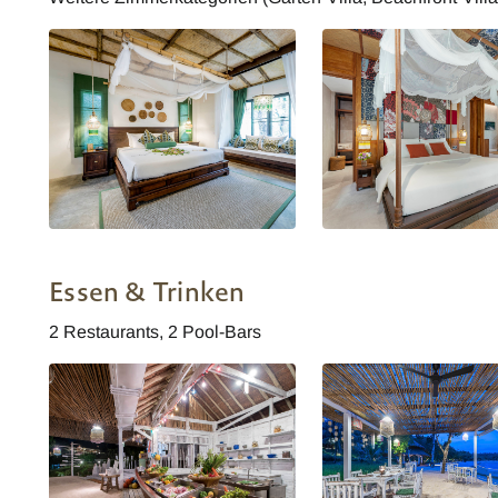
Ko Yao Yai Village by The Treasury
Koh Yao Yai Village
Village Group Wohnbeispiel
Essen & Trinken
2 Restaurants, 2 Pool-Bars