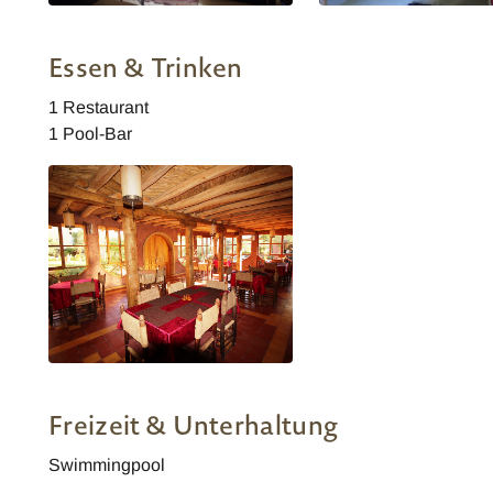
Marokko Kasbah Ouzoud
Marokko Kasbah Ouzou
Essen & Trinken
1 Restaurant
1 Pool-Bar
Marokko Kasbah Ouzoud
Restaurant
Freizeit & Unterhaltung
Swimmingpool