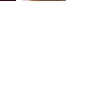
d
Marokko Kasbah Ouzoud