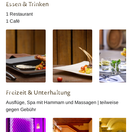
Essen & Trinken
Riad Suite Demani
Riad Suite Demani
Riad Suite
Harmattan
1 Restaurant
1 Café
Marokko Karawan
Marokko Karawan
Marokko Karawa
Freizeit & Unterhaltung
Riad
Riad
Riad Frühstück
Ausflüge, Spa mit Hammam und Massagen | teilweise
gegen Gebühr