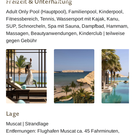
Freizeit & Unterhaltung
Bay - Anzo
Bay - Floating
Bay - Tarini
Breakfast
Adult Only Pool (Hauptpool), Familienpool, Kinderpool,
Fitnessbereich, Tennis, Wassersport mit Kajak, Kanu,
SUP, Schnorcheln, Spa mit Sauna, Dampfbad, Hammam,
Massagen, Beautyanwendungen, Kinderclub | teilweise
gegen Gebühr
Lage
Muscat | Strandlage
Entfernungen: Flughafen Muscat ca. 45 Fahrminuten,