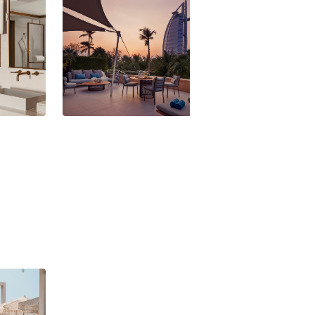
Al Marsa
Jumeirah Beach Hotel - Family
Jumeirah Beach H
Garden Suite
Family Deluxe