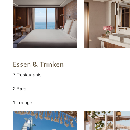
Jumeirah Beach Hotel - Al Marsa
Jumeirah Beach Hotel - 
Suite
Suite
Essen & Trinken
7 Restaurants
2 Bars
1 Lounge