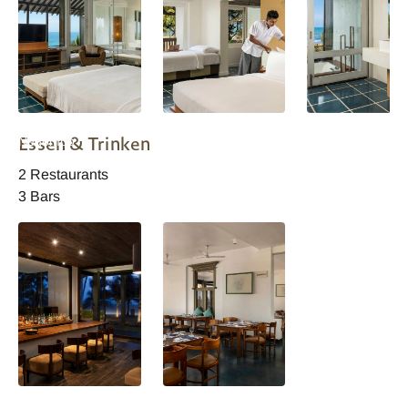
Jetwing Blue
Jetwing Blue
Jetwing Blue
Essen & Trinken
Negombo
Negombo
Negombo
2 Restaurants
3 Bars
Jetwing Blue
Jetwing Blue