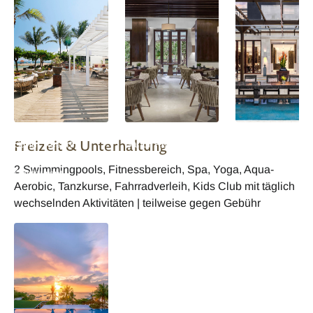
InterContinental Bali
InterContinental Bali
InterContinental B
Freizeit & Unterhaltung
Sanur Resort
Sanur Resort
Sanur Resort
Beachfront
Restaurant
Restaurant
2 Swimmingpools, Fitnessbereich, Spa, Yoga, Aqua-
Restaurant
Aerobic, Tanzkurse, Fahrradverleih, Kids Club mit täglich
wechselnden Aktivitäten | teilweise gegen Gebühr