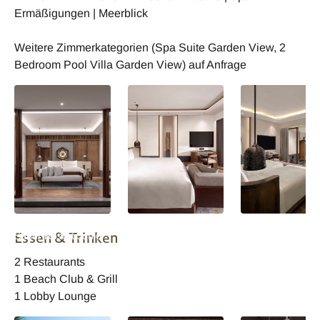
Ermäßigungen | Meerblick
Weitere Zimmerkategorien (Spa Suite Garden View, 2
Bedroom Pool Villa Garden View) auf Anfrage
InterContinental Bali
InterContinental Bali
InterContinental B
Essen & Trinken
Sanur Resort Junior
Sanur Resort Junior
Sanur Resort Jun
Suite
Suite
Suite Garden Vi
2 Restaurants
1 Beach Club & Grill
1 Lobby Lounge