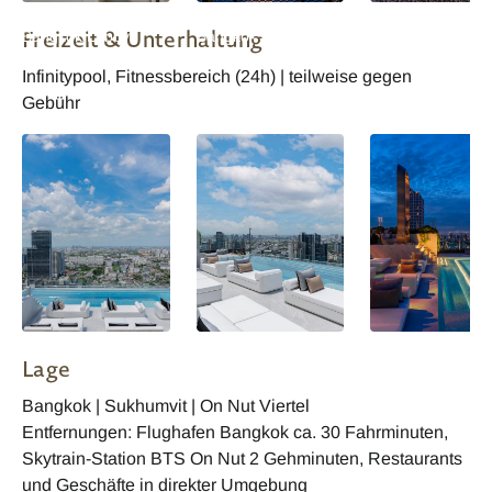
Innside by Melia
Innside by Melia
Innside by Melia
Freizeit & Unterhaltung
Bangkok Lobby
Bangkok Luz Tapas
Bangkok Luz Tap
Reception Sunrise
Bar
Bar Nacht
Infinitypool, Fitnessbereich (24h) | teilweise gegen
Gebühr
Lage
Bangkok | Sukhumvit | On Nut Viertel
Entfernungen: Flughafen Bangkok ca. 30 Fahrminuten,
Skytrain-Station BTS On Nut 2 Gehminuten, Restaurants
und Geschäfte in direkter Umgebung