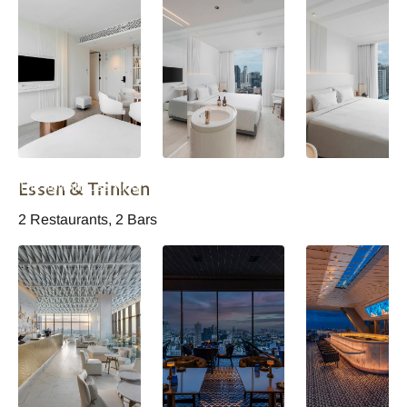
INNSiDE Bangkok
INNSiDE Bangkok
INNSiDE Bangko
Essen & Trinken
The Townhouse King
Wohnbeispiel
Wohnbeispiel
Bed
2 Restaurants, 2 Bars