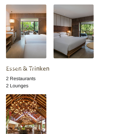
Hyatt Regency Bali
Hyatt Regency Bali
Essen & Trinken
Deluxe Zimmer
Standard Zimmer
2 Restaurants
2 Lounges