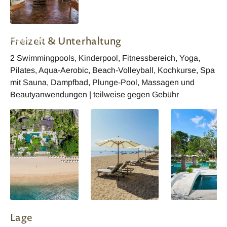
Hyatt Regency Bali
Freizeit & Unterhaltung
Restaurant
2 Swimmingpools, Kinderpool, Fitnessbereich, Yoga,
Pilates, Aqua-Aerobic, Beach-Volleyball, Kochkurse, Spa
mit Sauna, Dampfbad, Plunge-Pool, Massagen und
Beautyanwendungen | teilweise gegen Gebühr
Lage