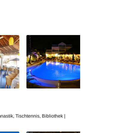
e
Reunion Hotel Le Nautile - Junior
Reunion Hotel Le 
Suite
Suite
e
Reunion Hotel Le Nautile
tik, Tischtennis, Bibliothek |