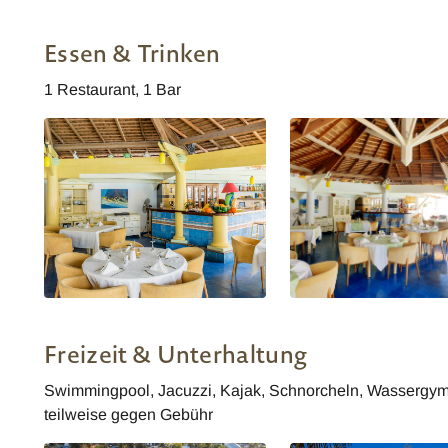
Reunion Hotel Le Nautile
Reunion Hotel Le Nautil
Essen & Trinken
1 Restaurant, 1 Bar
Reunion Hotel Le Nautile
Reunion Hotel Le Nautil
Freizeit & Unterhaltung
Swimmingpool, Jacuzzi, Kajak, Schnorcheln, Wassergymnas
teilweise gegen Gebühr