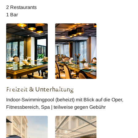
2 Restaurants
1 Bar
Hotel de l Opera
Hotel de l Opera
Freizeit & Unterhaltung
Hanoi Satine
Hanoi Satine
Restaurant
Restaurant
Indoor-Swimmingpool (beheizt) mit Blick auf die Oper,
Fitnessbereich, Spa | teilweise gegen Gebühr