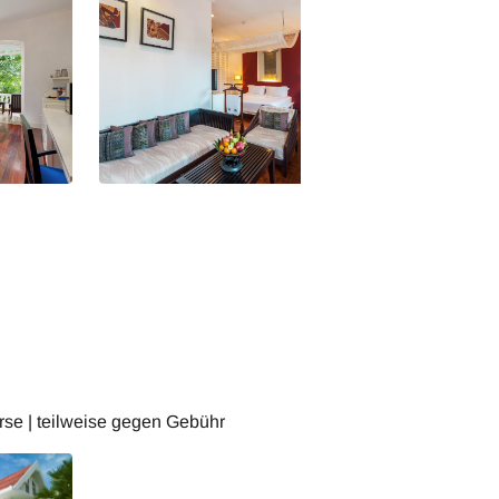
Garden
Laos Angsana Maison
Laos Angsana Ma
Souvannaphoum Champa Zimmer
Souvannaphoum
se | teilweise gegen Gebühr