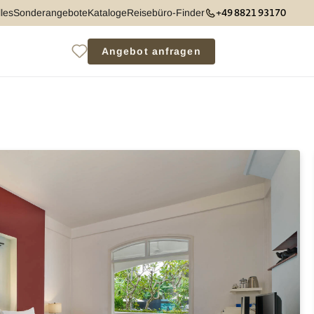
+49 8821 93170
les
Sonderangebote
Kataloge
Reisebüro-Finder
Angebot anfragen