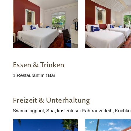
Homm Souvannaphoum Garden
Homm Souvannaphoum 
Wing King
Wing Twin
Essen & Trinken
1 Restaurant mit Bar
Freizeit & Unterhaltung
Swimmingpool, Spa, kostenloser Fahrradverleih, Kochkur